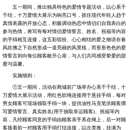
五一期间，推出独具特色的爱情专题活动，以心系千
千结，十万爱情大展示为响亮口号，抓住现代年轻人趋于
真情表露的开放心态，积极调动热恋中情侣们自我表白的
参与热情，将写有每对情侣爱情誓言、姓名、祝福等内容
的手绢相互连接，这五彩缤纷、心心相结的爱之物语在春
风吹拂之下自然形成一道亮丽的风景线，而形形色色的爱
情誓言则向每位顾客敞开心扉，与人们共同感受挚爱的甜
蜜与温馨。
实施细则：
①五一期间，活动在商城前广场举办心系千千结，十
万爱情大展示活动，用红色软绳连接用于悬挂手绢，每对
男女顾客可现场领取手绢一块，提供油性马克笔供顾客撰
写爱情誓言、真实姓名(用于抽取幸运顾客)、祝福等内
容，凡经顾客同意的手绢由顾客亲手系在绳上，后一对顾
客接着前一对顾客用手绢打结连接，以次类推，挂满为