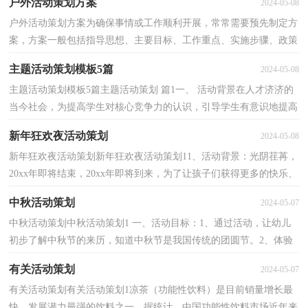
户外活动策划方案
2024-05-08
户外活动策划方案为确保事情或工作顺利开展，常常需要预先制定方
案，方案一般包括指导思想、主要目标、工作重点、实施步骤、政策
措施、具体要求等项目。方案要怎么制定呢？下面是...
主题活动策划模板5篇
2024-05-08
主题活动策划模板5篇主题活动策划 篇1一、 活动背景在人才济济的
当今社会，为提高学生对核心竞争力的认识，引导学生有意识地提高
个人竞争力，管理学院将于4月份开展以&quot;关注专业动...
新年狂欢夜活动策划
2024-05-08
新年狂欢夜活动策划新年狂欢夜活动策划11、活动背景：光阴荏苒，
20xx年即将结束，20xx年即将到来，为了让孩子们获得更多的快乐、
健康的成长，我们计划组织一场开心的娱乐活动，让学生在...
中秋活动策划
2024-05-07
中秋活动策划中秋活动策划1 一、活动目标：1、通过活动，让幼儿
初步了解中秋节的来历，知道中秋节是我国传统的团圆节。2、体验
与同伴老师一起过节的快乐。二、活动准备：场地布置...
有关活动策划
2024-05-07
有关活动策划有关活动策划1凉茶（功能性饮料）是目前销量增长最
快、发展潜力最强的饮料之一。据统计，中国功能性饮料市场近年来