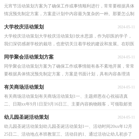
元宵节活动策划方案为了确保工作或事情顺利进行，常常要根据具体
情况预先制定方案，方案是计划中内容最为复杂的一种。那要怎么制
定科学的方案呢？下面是小编帮大家整理的元宵节活...
大学校庆活动策划
2024-05-11
大学校庆活动策划大学校庆活动策划1饮水思源，作为职医的学子，
我们深切感谢学校的栽培，也密切关注着学校的建设和发展。在职医
60年华诞之际，预祝校庆活动圆满成功！祝愿学校积历史...
同学聚会活动策划方案
2024-05-11
同学聚会活动策划方案为了确保工作或事情能有条不紊地开展，常常
要根据具体情况预先制定方案，方案是书面计划，具有内容条理清
楚、步骤清晰的特点。制定方案需要注意哪些问题呢？以...
有关商场活动策划
2024-05-11
有关商场活动策划有关商场活动策划1一、主题师恩在心祝福语真
二、日期xx年9月1日至9月16日三、主要内容购物顾客，可领取邮资
明信片，作为教师节给予最尊敬老师的节日问候。四、...
幼儿园圣诞活动策划
2024-05-11
幼儿园圣诞活动策划幼儿园圣诞活动策划1一、活动时间20xx年12月
25日二、活动地点本班教室三、活动目的1、通过活动让幼儿初步了