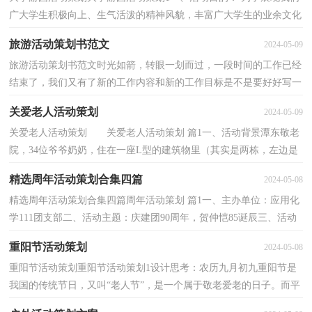
广大学生积极向上、生气活泼的精神风貌，丰富广大学生的业余文化
生活，增强社团同学间的团队合作精神和同学间的凝...
旅游活动策划书范文
2024-05-09
旅游活动策划书范文时光如箭，转眼一划而过，一段时间的工作已经
结束了，我们又有了新的工作内容和新的工作目标是不是要好好写一
份策划书了。写策划书需要注意哪些问题呢？以下是小...
关爱老人活动策划
2024-05-09
关爱老人活动策划 关爱老人活动策划 篇1一、活动背景潭东敬老
院，34位爷爷奶奶，住在一座L型的建筑物里（其实是两栋，左边是
一栋老建筑，还能看到裸露的红砖，右边是一栋L型的房子，稍...
精选周年活动策划合集四篇
2024-05-08
精选周年活动策划合集四篇周年活动策划 篇1一、主办单位：应用化
学111团支部二、活动主题：庆建团90周年，贺仲恺85诞辰三、活动
目的：通过开展丰富多彩的主题活动，团组织引导广大团...
重阳节活动策划
2024-05-08
重阳节活动策划重阳节活动策划1设计思考：农历九月初九重阳节是
我国的传统节日，又叫“老人节”，是一个属于敬老爱老的日子。而平
时孩子们享受着老人们无限的关爱与呵护，觉得是理...