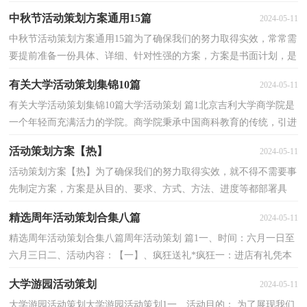
解西方的节日和西方文化背景。2、中班孩子年...
中秋节活动策划方案通用15篇
2024-05-11
中秋节活动策划方案通用15篇为了确保我们的努力取得实效，常常需
要提前准备一份具体、详细、针对性强的方案，方案是书面计划，是
具体行动实施办法细则，步骤等。我们应该怎么制定方...
有关大学活动策划集锦10篇
2024-05-11
有关大学活动策划集锦10篇大学活动策划 篇1北京吉利大学商学院是
一个年轻而充满活力的学院。商学院秉承中国商科教育的传统，引进
国外商科教育的理念，培养面向21世纪的、适应社...
活动策划方案【热】
2024-05-11
活动策划方案【热】为了确保我们的努力取得实效，就不得不需要事
先制定方案，方案是从目的、要求、方式、方法、进度等都部署具
体、周密，并有很强可操作性的计划。方案的格式和要...
精选周年活动策划合集八篇
2024-05-11
精选周年活动策划合集八篇周年活动策划 篇1一、时间：六月一日至
六月三日二、活动内容：【一】、疯狂送礼*疯狂一：进店有礼凭本
店所送的六一儿童节特别贺卡回执单，赠送节日礼物一...
大学游园活动策划
2024-05-11
大学游园活动策划大学游园活动策划1一、活动目的： 为了展现我们