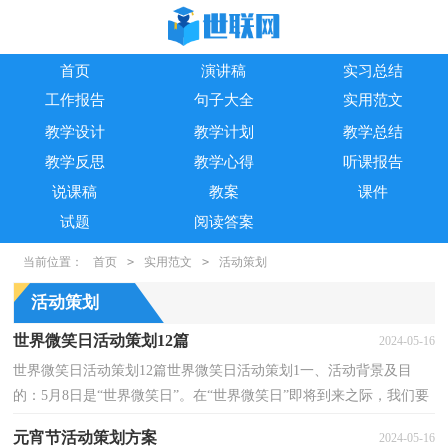
首页
演讲稿
实习总结
工作报告
句子大全
实用范文
教学设计
教学计划
教学总结
教学反思
教学心得
听课报告
说课稿
教案
课件
试题
阅读答案
当前位置：
首页
>
实用范文
>
活动策划
活动策划
世界微笑日活动策划12篇
2024-05-16
世界微笑日活动策划12篇世界微笑日活动策划1一、活动背景及目
的：5月8日是“世界微笑日”。在“世界微笑日”即将到来之际，我们要
开展主题为“微笑是最美丽的语言”的系列活动，...
元宵节活动策划方案
2024-05-16